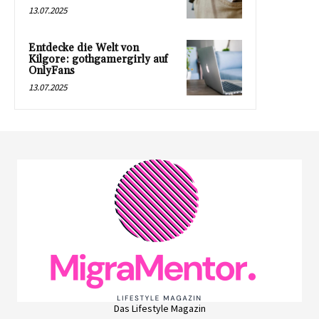
13.07.2025
Entdecke die Welt von
Kilgore: gothgamergirly auf
OnlyFans
13.07.2025
Das Lifestyle Magazin