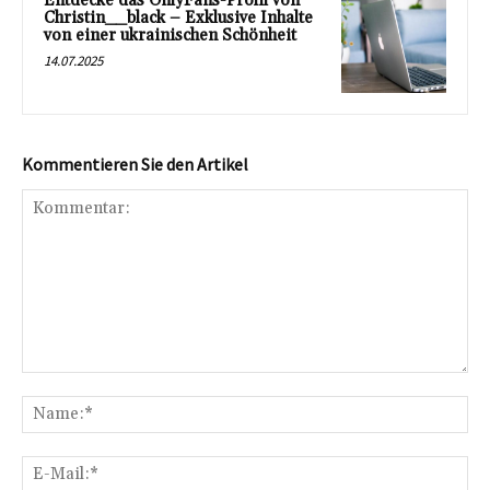
Entdecke das OnlyFans-Profil von
Christin__black – Exklusive Inhalte
von einer ukrainischen Schönheit
14.07.2025
Kommentieren Sie den Artikel
Kommentar:
Na
E-
Mai